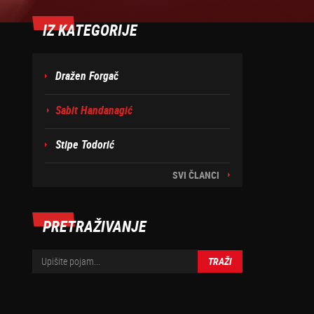
IZ KATEGORIJE
Dražen Forgač
Sabit Handanagić
Stipe Todorić
SVI ČLANCI
PRETRAŽIVANJE
TRAŽI