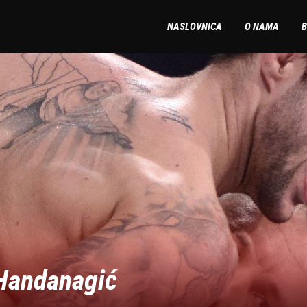
NASLOVNICA
O NAMA
B
 Handanagić