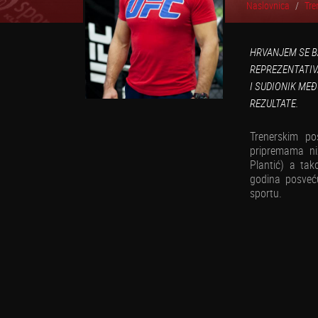
Naslovnica
Tre
HRVANJEM SE BA
REPREZENTATIV
I SUDIONIK ME
REZULTATE.
Trenerskim po
pripremama niz
Plantić) a tak
godina posveć
sportu.