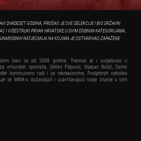
neri
VI DVADESET GODINA, PROŠAO JE SVE SELEKCIJE I BIO DRŽAVNI
AC I VIŠESTRUKI PRVAK HRVATSKE U SVIM DOBNIM KATEGORIJAMA,
ĐUNARODNIH NATJECANJA NA KOJIMA JE OSTVARIVAO ZAPAŽENE
slom bavi se od 2008 godine. Trenirao je i sudjelovao u
a vrhunskih sportaša, (Mirko Filipović, Stjepan Božić, Damir
ođer kontinuirano radi i sa rekreativcima. Posljednjih nekoliko
uje se MMA-u izučavajući i usavršavajući svoje znanje u tom