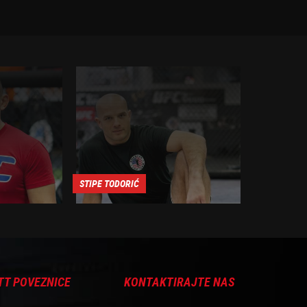
STIPE TODORIĆ
KREŠIMIR M
TT POVEZNICE
KONTAKTIRAJTE NAS