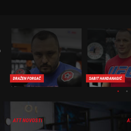
a
DRAŽEN FORGAČ
SABIT HANDANAGIĆ
ATT NOVOSTI
A