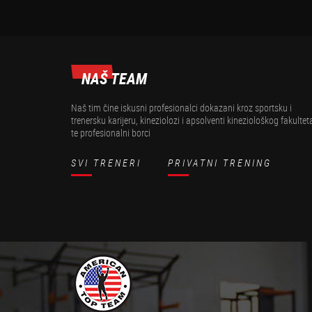
NAŠ TEAM
Naš tim čine iskusni profesionalci dokazani kroz sportsku i
trenersku karijeru, kineziolozi i apsolventi kineziološkog fakultet
te profesionalni borci
SVI TRENERI
PRIVATNI TRENING