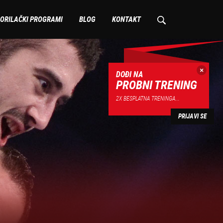
ORILAČKI PROGRAMI
BLOG
KONTAKT
DOĐI NA
PROBNI TRENING
2X BESPLATNA TRENINGA...
PRIJAVI SE