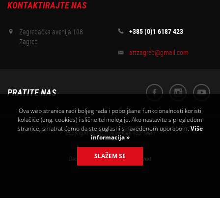
KONTAKTIRAJTE NAS
+385 (0)1 6187 423
Zagrebačka avenija 108
Zagreb
attzagreb@gmail.com
PRATITE NAS
Ova web stranica radi boljeg rada i poboljšane funkcionalnosti koristi
kolačiće (eng. cookies) i slične tehnologije. Ako nastavite s pregledom
stranice, smatrat ćemo da ste suglasni s navedenom uporabom.
Više
Copyright © 2017. American Top Team
informacija »
SLAŽEM SE
Designed & developed by
Elatus.net