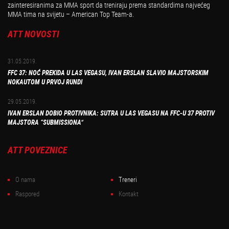
zainteresiranima za MMA sport da treniraju prema standardima najvećeg
MMA tima na svijetu – American Top Team-a.
ATT NOVOSTI
31.05.2019.
FFC 37: NOĆ PREKIDA U LAS VEGASU, IVAN ERSLAN SLAVIO MAJSTORSKIM
NOKAUTOM U PRVOJ RUNDI
29.05.2019.
IVAN ERSLAN DOBIO PROTIVNIKA: SUTRA U LAS VEGASU NA FFC-U 37 PROTIV
MAJSTORA “SUBMISSIONA”
ATT POVEZNICE
O nama
Treneri
Raspored
Kontakt