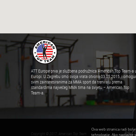
ATT Europe prva je službena podružnica American Top Team-a 
Europi. U Zagrebu smo svoja vrata otvorili 03.05.2015. i omoguć
svim zainteresiranima za MMA sport da treniraju prema
standardima najvećeg MMA tima na svijetu – American Top
Team-a.
Ova web stranica radi boljeg
PRAT
Copyright © 2017. American Top Team
tehnologije. Ako nastavite