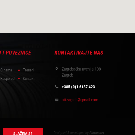
TT POVEZNICE
KONTAKTIRAJTE NAS
Zagrebačka avenija 108
O nama
Treneri
Zagreb
Raspored
Kontakt
+385 (0)1 6187 423
attzagreb@gmail.com
Designed & developed by
Elatus.net
SLAŽEM SE