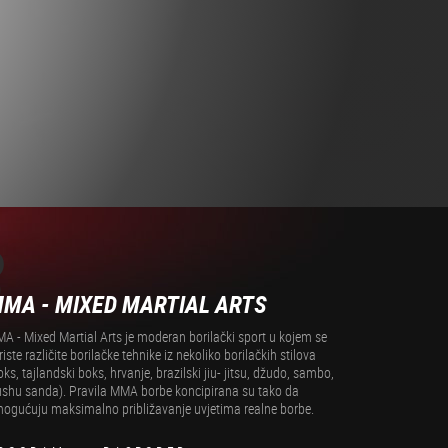
3
MA - MIXED MARTIAL ARTS
A - Mixed Martial Arts je moderan borilački sport u kojem se
riste različite borilačke tehnike iz nekoliko borilačkih stilova
oks, tajlandski boks, hrvanje, brazilski jiu- jitsu, džudo, sambo,
shu sanda). Pravila MMA borbe koncipirana su tako da
ogućuju maksimalno približavanje uvjetima realne borbe.