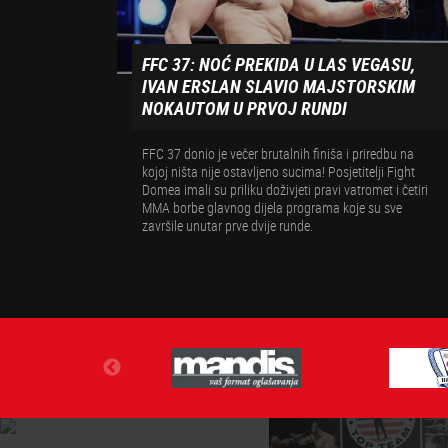
FFC 37: NOĆ PREKIDA U LAS VEGASU,
IVAN ERSLAN SLAVIO MAJSTORSKIM
NOKAUTOM U PRVOJ RUNDI
FFC 37 donio je večer brutalnih finiša i priredbu na
kojoj ništa nije ostavljeno sucima! Posjetitelji Fight
Domea imali su priliku doživjeti pravi vatromet i četiri
MMA borbe glavnog dijela programa koje su sve
završile unutar prve dvije runde.