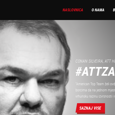
NASLOVNICA
O NAMA
B
MARKO PETRAK - GLAVN
#FIRST
" ATT Zagreb je prva MMA dv
sporta u jednu smislenu cjeli
Svjetskoj razini te su se iz
čestitati!"