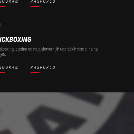
ROGRAM
RASPORED
4
ICKBOXING
ckboxing je jedna od najdjelotvornijih udaračkih disciplina na
ijetu.
ROGRAM
RASPORED