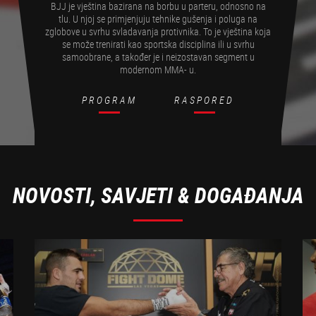
BJJ je vještina bazirana na borbu u parteru, odnosno na
tlu. U njoj se primjenjuju tehnike gušenja i poluga na
zglobove u svrhu svladavanja protivnika. To je vještina koja
se može trenirati kao sportska disciplina ili u svrhu
samoobrane, a također je i neizostavan segment u
modernom MMA- u.
PROGRAM
RASPORED
NOVOSTI, SAVJETI & DOGAĐANJA