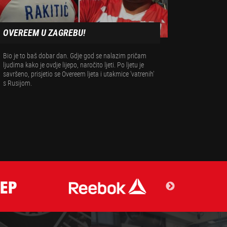
OVEREEM U ZAGREBU!
ALISTAI
ZAGREB
Bio je to baš dobar dan. Gdje god se nalazim pričam
ljudima kako je ovdje lijepo, naročito ljeti. Po ljetu je
Jedno od na
savršeno, prisjetio se Overeem ljeta i utakmice 'vatrenih'
borilačkog 
s Rusijom.
Zagreb. Biv
prestižnog 
hrvatsku m
rođendana 
dvorane u E