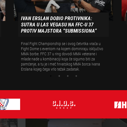
IVAN ERSLAN DOBIO PROTIVNIKA:
SUTRA U LAS VEGASU NA FFC-U 37
PROTIV MAJSTORA “SUBMISSIONA”
Final Fight Championship se i ovog četvrtka vraća u
Fight Dome s eventom na kojem dominiraju isključivo
MMA borbe. FFC 37 u ring dovodi MMA veterane i
mlade nade u kombinaciji koja će sigurno biti za
pamćenje, a tu je i meč hrvatskog MMA borca Ivana
Erslana kojeg čega vrlo težak zadatak.