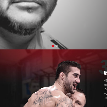
SAZNAJ VIŠE
M
MM
ko
(b
wu
om