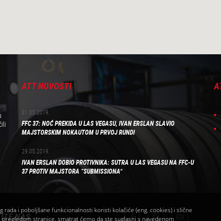
ATT NOVOSTI
A
31.05.2019.
u
FFC 37: NOĆ PREKIDA U LAS VEGASU, IVAN ERSLAN SLAVIO
ili
MAJSTORSKIM NOKAUTOM U PRVOJ RUNDI
29.05.2019.
IVAN ERSLAN DOBIO PROTIVNIKA: SUTRA U LAS VEGASU NA FFC-U
37 PROTIV MAJSTORA “SUBMISSIONA”
 rada i poboljšane funkcionalnosti koristi kolačiće (eng. cookies) i slične
ITE NAS
 s pregledom stranice, smatrat ćemo da ste suglasni s navedenom