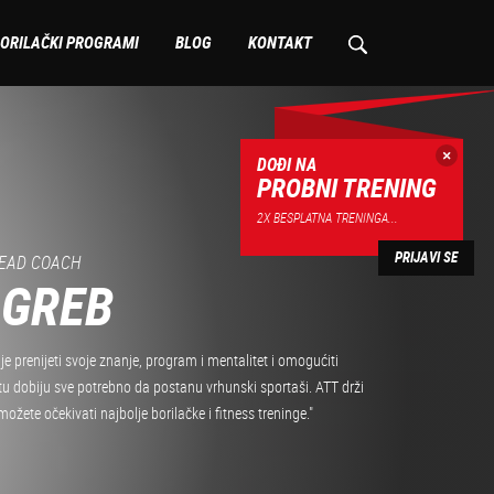
ORILAČKI PROGRAMI
BLOG
KONTAKT
DOĐI NA
PROBNI TRENING
2X BESPLATNA TRENINGA...
PRIJAVI SE
I UREDNIK, FIGHT SITE
INCROATIA
orana u Hrvatskoj koja je posložila sve potrebne segmente ovog
nu, oni su ti koji su drugima pokazali kako se to radi na
dignuli iz amaterizma u profesionalizam! Na tome im treba