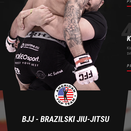
P
K
Ki
sv
P
BJJ - BRAZILSKI JIU-JITSU