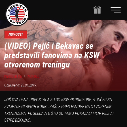
NOVOSTI
(VIDEO) Pejić i Bekavac se
predstavili fanovima na KSW
otvorenom treningu
Naslovnica
Novosti
Objavljeno: 25.04.2019.
JOŠ DVA DANA PREOSTALA SU DO KSW 48 PRIREDBE, A JUČER SU
ZVIJEZDE GLAVNIH BORBI IZAŠLE PRED FANOVE NA OTVORENIM
TRENINZIMA. POGLEDAJTE ŠTO SU TAMO POKAZALI FILIP PEJIĆ I
STIPE BEKAVAC.