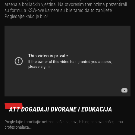
arsenala borilačkih vještina. Na otvorenim treninzima prezentirali
su formu, a KSW-ove kamere su bile tamo da to zabilježe.
Pogledajte kako je bilo!
ATT DOGAĐAJI DVORANE I EDUKACIJA
Pregledajte i pročitajte neke od naših najnovijih blog postova našeg tima
profesionalaca...