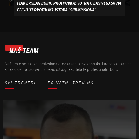
IVAN ERSLAN DOBIO PROTIVNIKA: SUTRA U LAS VEGASU NA
FFC-U 37 PROTIV MAJSTORA “SUBMISSIONA”
NAŠ TEAM
Naš tim čine iskusni profesionalci dokazani kroz sportsku i trenersku karijeru,
kineziolozi i apsolventi kineziološkog fakulteta te profesionalni borci
SVI TRENERI
PRIVATNI TRENING