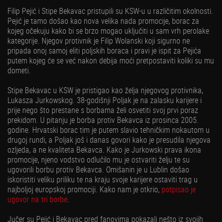
Filip Pejić i Stipe Bekavac pristupili su KSW-u u različitim okolnosti.
Pejić je tamo došao kao nova velika nada promocije, borac za
kojeg očekuju kako bi se brzo mogao uključiti u sam vrh perolake
kategorije. Njegov protivnik je Filip Wolanski koji sigurno ne
pripada onoj samoj eliti poljskih boraca i pravi je ispit za Pejića
putem kojeg će se već nakon debija moći pretpostaviti koliki su mu
dometi.
Stipe Bekavac u KSW je pristigao kao želja njegovog protivnika,
Lukasza Jurkowskog. 38-godišnji Poljak je na zalasku karijere i
prije nego što prestane s borbama želi osvetiti svoj prvi poraz
prekidom. U pitanju je borba protiv Bekavca iz prosinca 2005.
godine. Hrvatski borac tim je putem slavio tehničkim nokautom u
drugoj rundi, a Poljak još i danas govori kako je presudila njegova
ozljeda, a ne kvaliteta Bekavca. Kako je Jurkowski prava ikona
promocije, njeno vodstvo odlučilo mu je ostvariti želju te su
ugovorili borbu protiv Bekavca. Omišanin je u Lublin došao
iskoristiti veliku priliku te na kraju svoje karijere ostaviti trag u
najboljoj europskoj promociji. Kako nam je otkrio,
potpisao je
ugovor na tri borbe
.
Jučer su Pejić i Bekavac pred fanovima pokazali nešto iz svojih